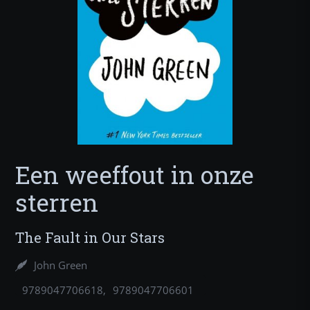
Een weeffout in onze
sterren
The Fault in Our Stars
John Green
9789047706618
9789047706601
9789025768713