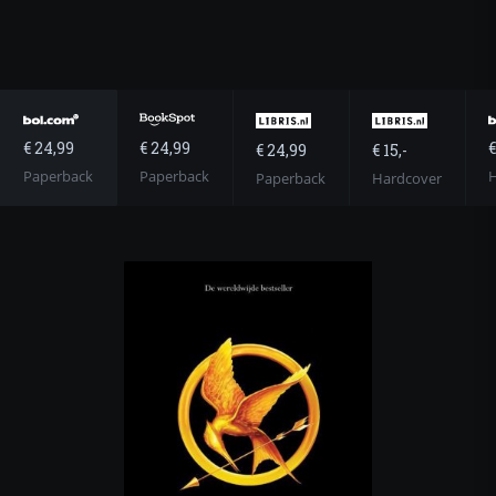
€ 24,99
€
€ 24,99
€ 24,99
€ 15,-
Paperback
H
Paperback
Paperback
Hardcover