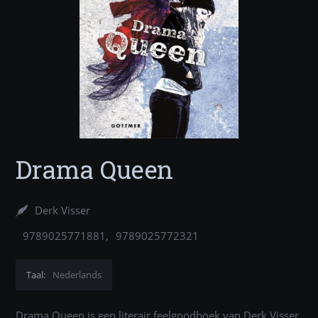
Drama Queen
Derk Visser
9789025771881
9789025772321
9789025774103
Taal:
Nederlands
Drama Queen is een literair feelgoodboek van Derk Visser,