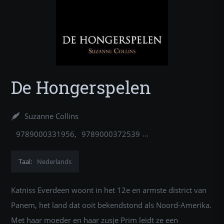
De Hongerspelen
Suzanne Collins
9789000331956
9789000372539
9789000306244
9789047508083
9789049801687
Taal:
Nederlands
Katniss Everdeen woont in het 12e en armste district van
Panem, het land dat ooit bekendstond als Noord-Amerika.
Met haar moeder en haar zusje Prim leidt ze een