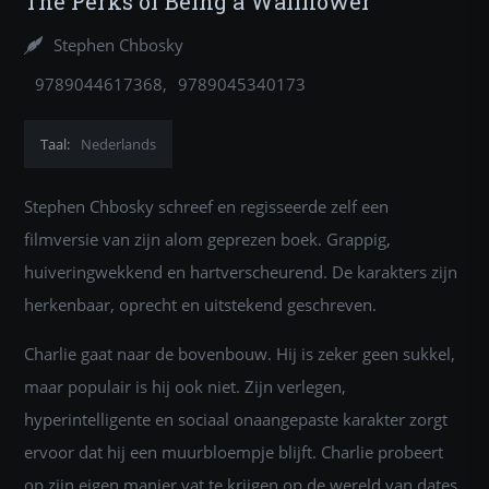
The Perks of Being a Wallflower
Stephen Chbosky
9789044617368
9789045340173
9789044621600
Taal:
Nederlands
Stephen Chbosky schreef en regisseerde zelf een
filmversie van zijn alom geprezen boek. Grappig,
huiveringwekkend en hartverscheurend. De karakters zijn
herkenbaar, oprecht en uitstekend geschreven.
Charlie gaat naar de bovenbouw. Hij is zeker geen sukkel,
maar populair is hij ook niet. Zijn verlegen,
hyperintelligente en sociaal onaangepaste karakter zorgt
ervoor dat hij een muurbloempje blijft. Charlie probeert
op zijn eigen manier vat te krijgen op de wereld van dates,