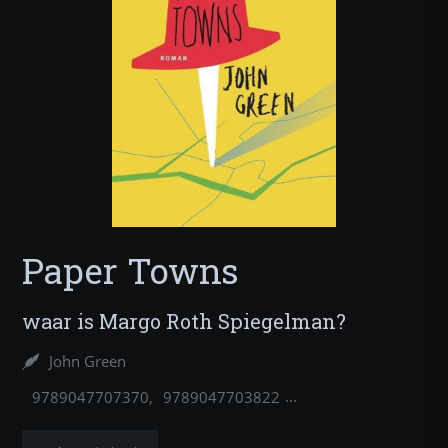
Paper Towns
waar is Margo Roth Spiegelman?
John Green
9789047707370
9789047703822
9789025768676
9789025768973