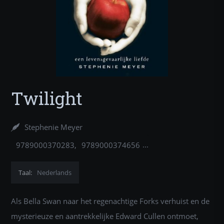
Twilight
Stephenie Meyer
9789000370283
9789000374656
9789000334247
9789049801953
Taal:
Nederlands
Als Bella Swan naar het regenachtige Forks verhuist en de
mysterieuze en aantrekkelijke Edward Cullen ontmoet,