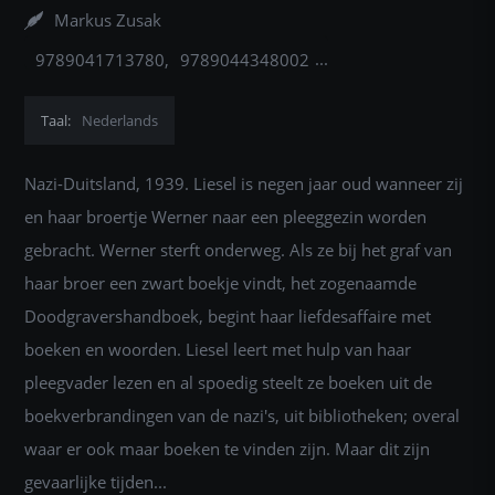
Markus Zusak
9789041713780
9789044348002
9789044342628
9789044355758
Taal:
Nederlands
9789044326192
9789049800802
Nazi-Duitsland, 1939. Liesel is negen jaar oud wanneer zij
en haar broertje Werner naar een pleeggezin worden
gebracht. Werner sterft onderweg. Als ze bij het graf van
haar broer een zwart boekje vindt, het zogenaamde
Doodgravershandboek, begint haar liefdesaffaire met
boeken en woorden. Liesel leert met hulp van haar
pleegvader lezen en al spoedig steelt ze boeken uit de
boekverbrandingen van de nazi's, uit bibliotheken; overal
waar er ook maar boeken te vinden zijn. Maar dit zijn
gevaarlijke tijden...