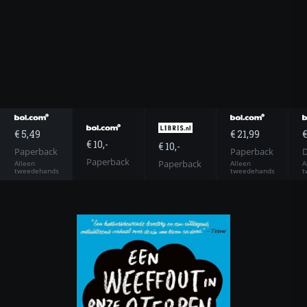
€ 5,49
€ 21,99
€
€ 10,-
€ 10,-
Paperback
Paperback
D
Paperback
Paperback
Alleen
Alleen
A
tweedehands
tweedehands
t