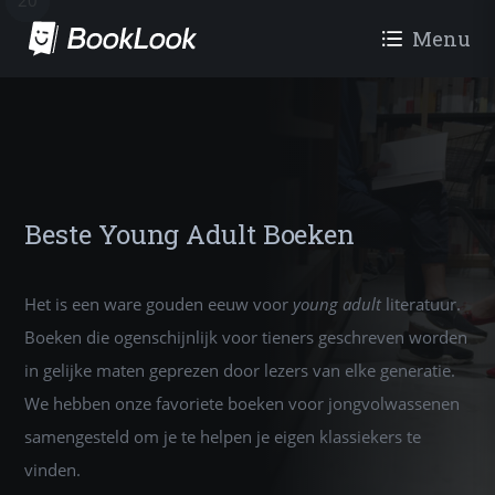
10
11
12
13
13
14
15
16
17
18
19
20
1
2
3
4
5
6
7
8
9
Menu
Beste Young Adult Boeken
Het is een ware gouden eeuw voor
young adult
literatuur.
Boeken die ogenschijnlijk voor tieners geschreven worden
in gelijke maten geprezen door lezers van elke generatie.
We hebben onze favoriete boeken voor jongvolwassenen
samengesteld om je te helpen je eigen klassiekers te
vinden.